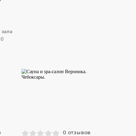
 зала
10
в
0 отзывов