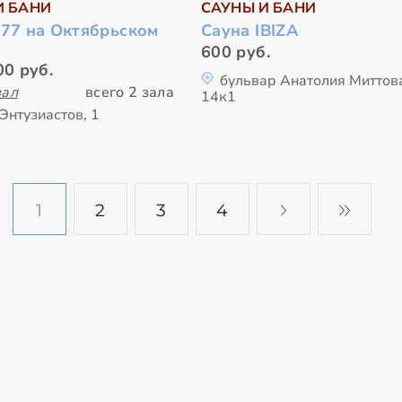
И БАНИ
САУНЫ И БАНИ
777 на Октябрьском
Сауна IBIZA
600 руб.
00 руб.
бульвар Анатолия Миттов
зал
всего 2 зала
14к1
Энтузиастов, 1
1
2
3
4