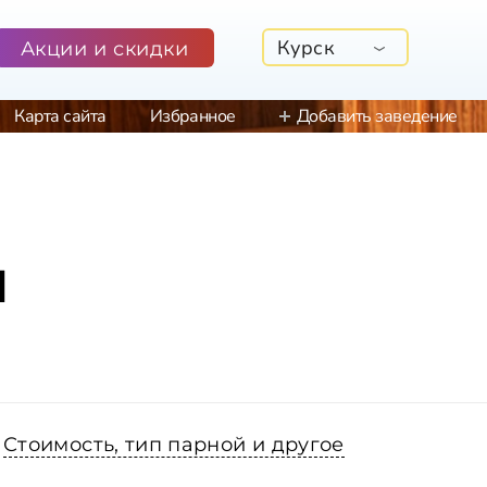
Курск
Акции и скидки
Карта сайта
Избранное
Добавить заведение
м
Стоимость, тип парной и другое