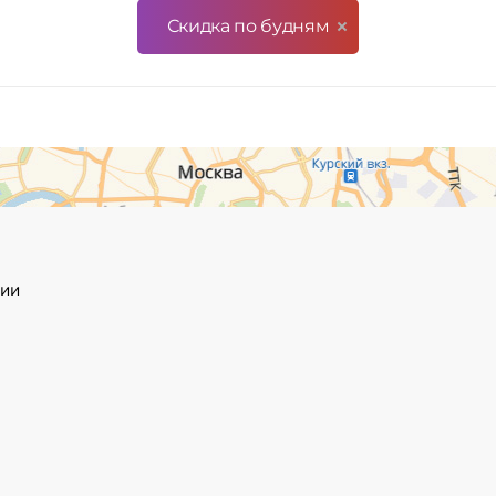
Скидка по будням
ции