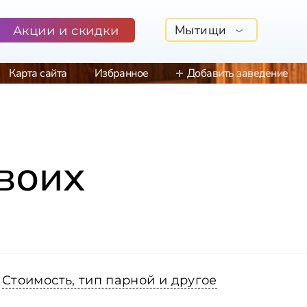
Мытищи
Акции и скидки
Карта сайта
Избранное
Добавить заведение
воих
Стоимость, тип парной и другое