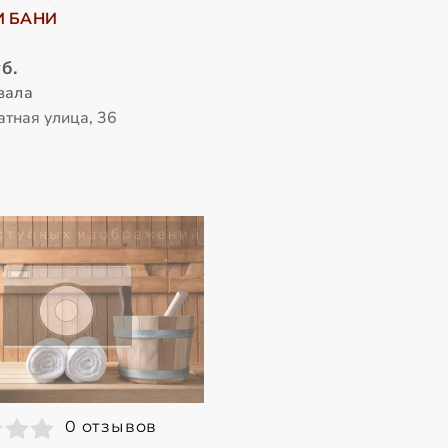
И БАНИ
б.
зала
атная улица, 36
0 отзывов