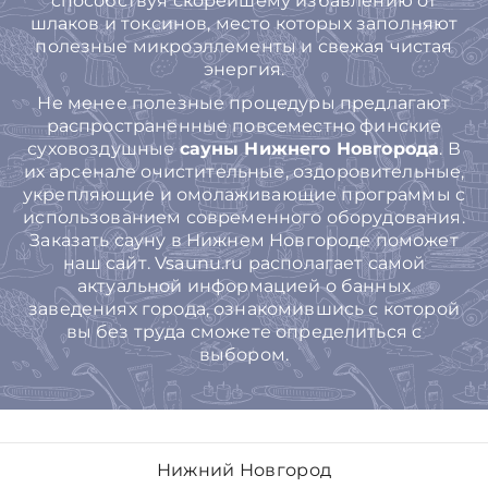
способствуя скорейшему избавлению от
шлаков и токсинов, место которых заполняют
полезные микроэллементы и свежая чистая
энергия.
Не менее полезные процедуры предлагают
распространенные повсеместно финские
суховоздушные
сауны Нижнего Новгорода
. В
их арсенале очистительные, оздоровительные,
укрепляющие и омолаживающие программы с
использованием современного оборудования.
Заказать сауну в Нижнем Новгороде поможет
наш сайт. Vsaunu.ru располагает самой
актуальной информацией о банных
заведениях города, ознакомившись с которой
вы без труда сможете определиться с
выбором.
Нижний Новгород