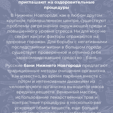
приглашают на оздоровительные
процедуры
В Нижнем Новгороде, как в любом другом
крупном промышленном центре, существуют
проблемы загрязнения окружающей среды и
повышенного уровня стресса. Ни для кого не
секрет как эти факторы отражаются на
здоровье горожан. Для борьбы с негативными
последствиями жизни в большом городе
существует проверенное и отлично себя
зарекомендовавшее средство – баня.
Русские
бани Нижнего Новгорода
предлагают
традиционные методы очищения организма.
Как известно, во время парения вместе с
потом и интенсивным дыханием из
человеческого организма выводится масса
вредных веществ. Венечный массаж,
использование лекарственных трав и
контрастные процедуры в несколько раз
ускоряют обмен веществ, еще больше