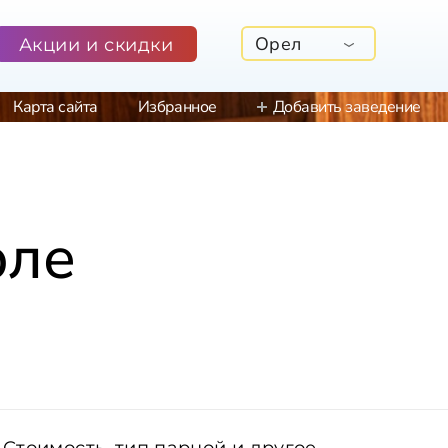
Орел
Акции и скидки
Карта сайта
Избранное
Добавить заведение
рле