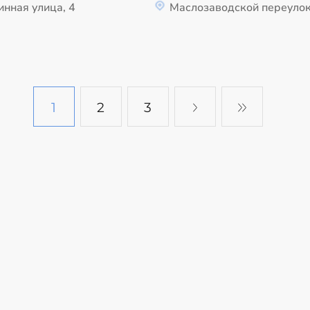
инная улица, 4
Маслозаводской переулок
1
2
3