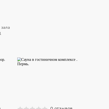
 зала
1
в
0 отзывов