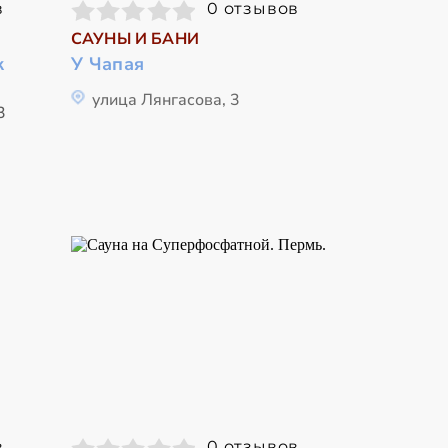
в
0 отзывов
САУНЫ И БАНИ
к
У Чапая
улица Лянгасова, 3
3
в
0 отзывов