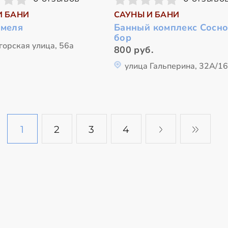
И БАНИ
САУНЫ И БАНИ
Емеля
Банный комплекс Сосн
бор
горская улица, 56а
800 руб.
улица Гальперина, 32А/1
1
2
3
4