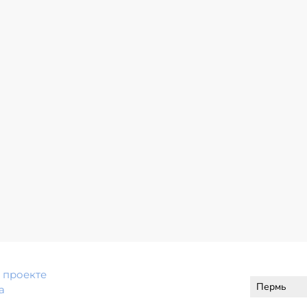
 проекте
а