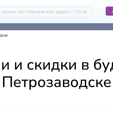
дске
и и скидки в бу
Петрозаводске