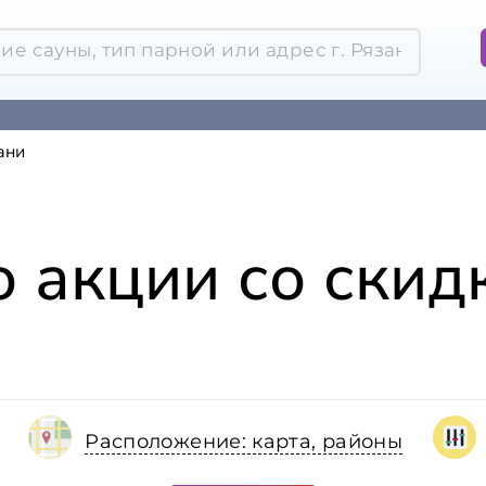
ани
 акции со скид
Расположение: карта, районы