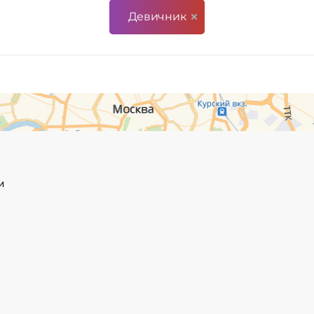
Девичник
и