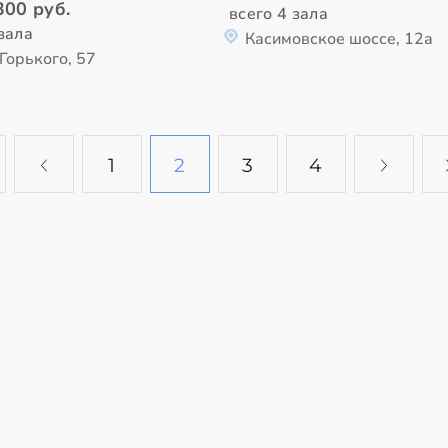
300 руб.
всего 4 зала
зала
Касимовское шоссе, 12а
Горького, 57
1
2
3
4