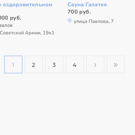
в оздоровительном
Сауна Галатея
700 руб.
000 руб.
улица Павлова, 7
 залов
 Советской Армии, 19к1
1
2
3
4