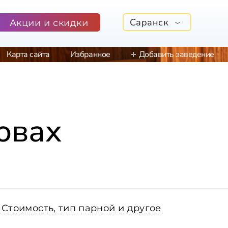
Саранск
Акции и скидки
Карта сайта
Избранное
Добавить заведение
овах
Стоимость, тип парной и другое