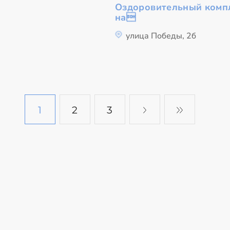
Оздоровительный комп
на
улица Победы, 2б
1
2
3