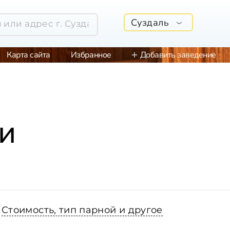
Суздаль
Карта сайта
Избранное
Добавить заведение
и
Стоимость, тип парной и другое