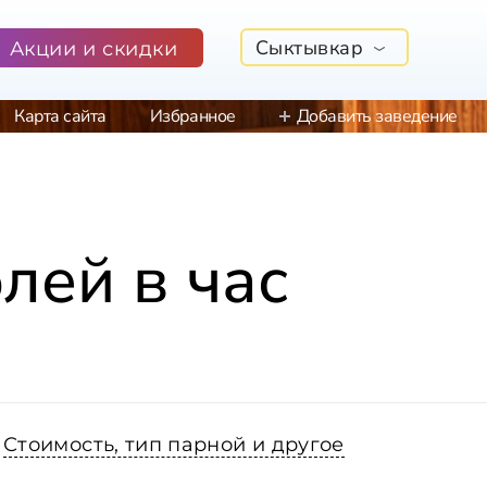
Сыктывкар
Акции и скидки
Карта сайта
Избранное
Добавить заведение
лей в час
Стоимость, тип парной и другое