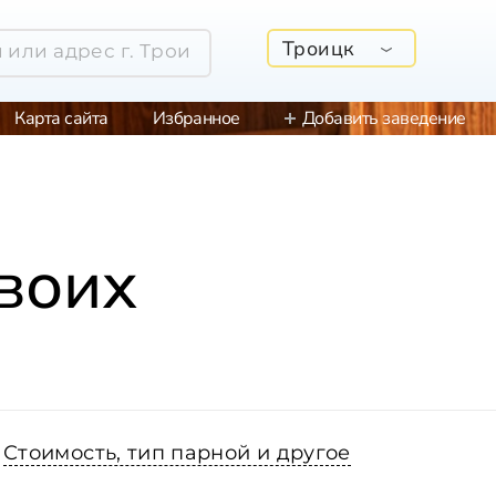
Троицк
Карта сайта
Избранное
Добавить заведение
воих
Стоимость, тип парной и другое