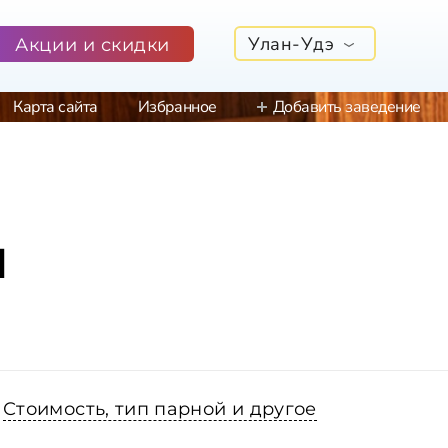
Улан-Удэ
Акции и скидки
Карта сайта
Избранное
Добавить заведение
м
Стоимость, тип парной и другое