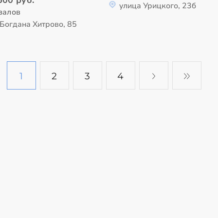
улица Урицкого, 23б
 залов
Богдана Хитрово, 85
1
2
3
4