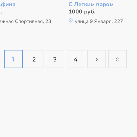
Афина
С Легким паром
.
1000 руб.
ежная Спортивная, 23
улица 9 Января, 227
1
2
3
4