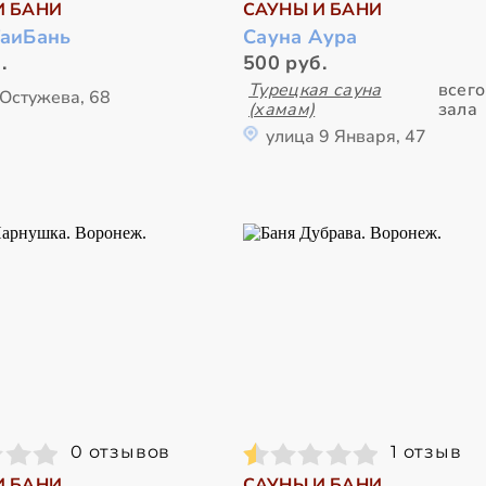
И БАНИ
САУНЫ И БАНИ
TaиБань
Сауна Аура
.
500 руб.
Турецкая сауна
всего
 Остужева, 68
(хамам)
зала
улица 9 Января, 47
0 отзывов
1 отзыв
И БАНИ
САУНЫ И БАНИ