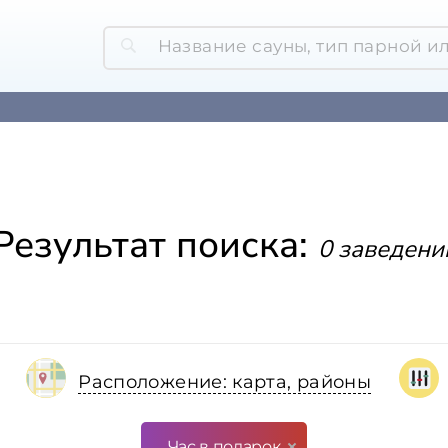
Результат поиска:
0 заведени
Расположение: карта, районы
Час в подарок