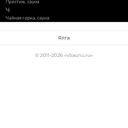
Престиж, сауна
Ч
Чайная горка, сауна
Ялта
© 2011-2026 «vSaunu.ru»