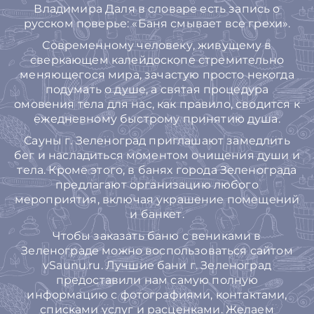
Владимира Даля в словаре есть запись о
русском поверье: «Баня смывает все грехи».
Современному человеку, живущему в
сверкающем калейдоскопе стремительно
меняющегося мира, зачастую просто некогда
подумать о душе, а святая процедура
омовения тела для нас, как правило, сводится к
ежедневному быстрому принятию душа.
Сауны г. Зеленоград приглашают замедлить
бег и насладиться моментом очищения души и
тела. Кроме этого, в банях города Зеленограда
предлагают организацию любого
мероприятия, включая украшение помещений
и банкет.
Чтобы заказать баню с вениками в
Зеленограде можно воспользоваться сайтом
vSaunu.ru. Лучшие бани г. Зеленоград
предоставили нам самую полную
информацию с фотографиями, контактами,
списками услуг и расценками. Желаем