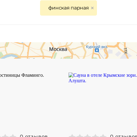
финская парная
0 отзывов
0 отзыво