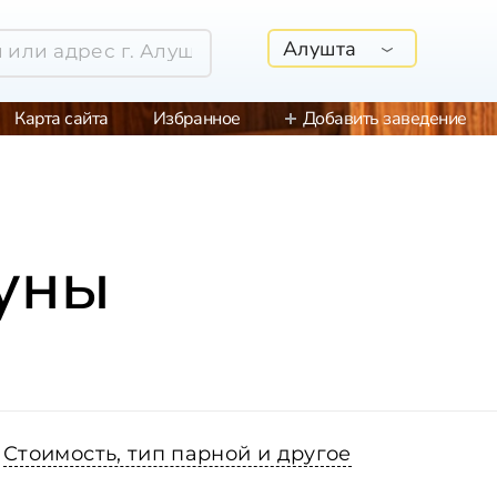
Алушта
Карта сайта
Избранное
Добавить заведение
ауны
Стоимость, тип парной и другое