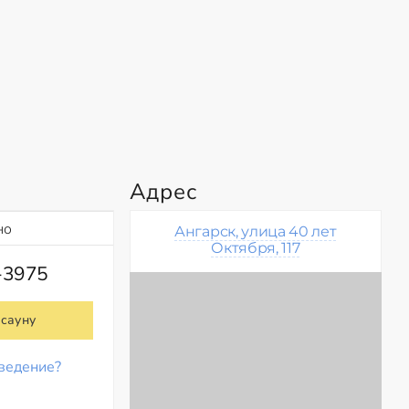
Адрес
но
Ангарск, улица 40 лет
Октября, 117
-3975
 сауну
ведение?