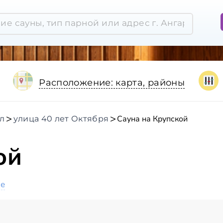
Расположение: карта, районы
Сауна на Крупской
ал
улица 40 лет Октября
ой
ое