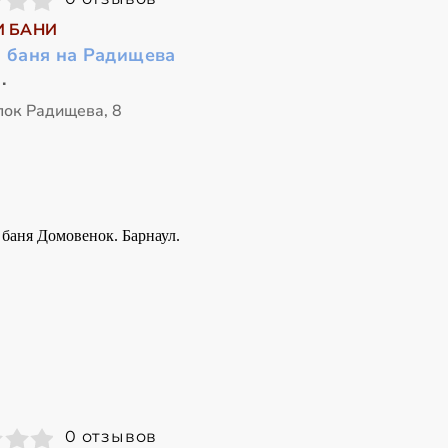
И БАНИ
я баня на Радищева
.
лок Радищева, 8
0 отзывов