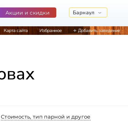
Барнаул
Акции и скидки
Карта сайта
Избранное
Добавить заведение
овах
Стоимость, тип парной и другое