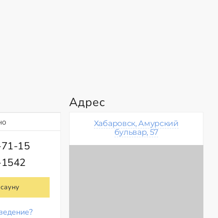
Адрес
но
Хабаровск, Амурский
бульвар, 57
-71-15
-1542
 сауну
ведение?