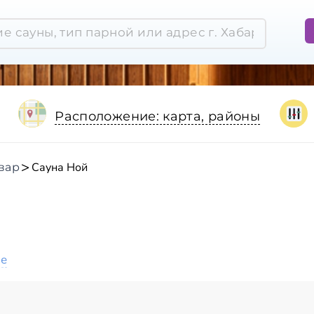
Расположение: карта, районы
Сауна Ной
вар
ое