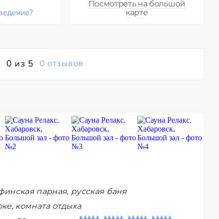
Посмотреть на большой
ведение?
карте
0 из 5
0 отзывов
финская парная, русская баня
ке, комната отдыха