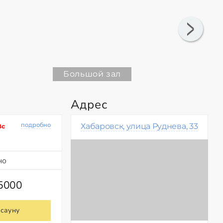
Большой зал
Адрес
подробно
Хабаровск, улица Руднева, 33
Вс
но
55000
 сауну