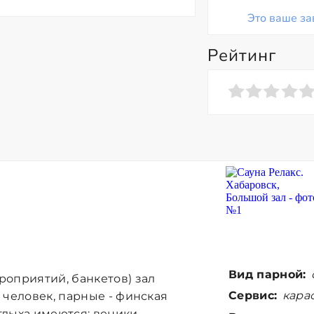
Это ваше за
Рейтинг
Вид парной:
роприятий, банкетов) зал
Сервис:
карао
 человек, парные - финская
тдыха имеются: веники,