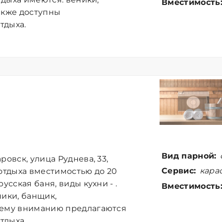
Вместимость
акже доступны
тдыха.
Вид парной:
овск, улица Руднева, 33,
Сервис:
карао
 отдыха вместимостью до 20
усская баня, виды кухни - .
Вместимость
ники, банщик,
шему вниманию предлагаются
тдыха.