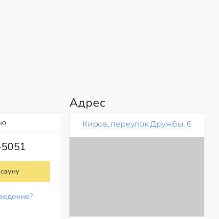
Адрес
но
Киров, переулок Дружбы, 6
-5051
 сауну
ведение?