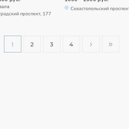
зала
Севастопольский проспек
градский проспект, 177
1
2
3
4