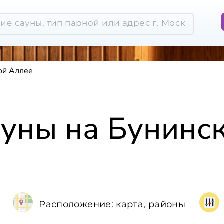
ой Аллее
ауны на Бунинс
Расположение: карта, районы