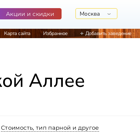
Москва
Акции и скидки
Карта сайта
Избранное
Добавить заведение
кой Аллее
Стоимость, тип парной и другое