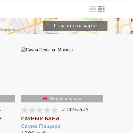
Показать на карте
Черкизовская
в
0 отзывов
Е
САУНЫ И БАНИ
Сауна Пещера