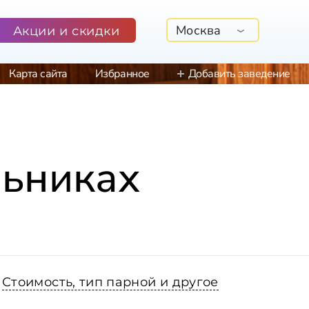
Москва
Акции и скидки
Карта сайта
Избранное
Добавить заведение
льниках
Стоимость, тип парной и другое