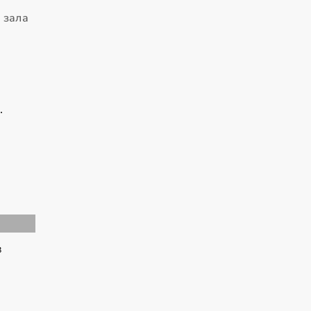
 зала
в