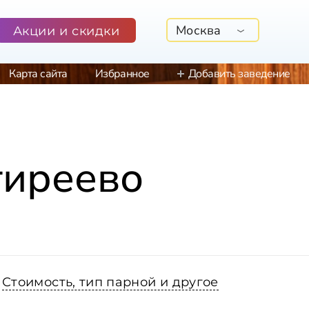
Москва
Акции и скидки
Карта сайта
Избранное
Добавить заведение
гиреево
Стоимость, тип парной и другое