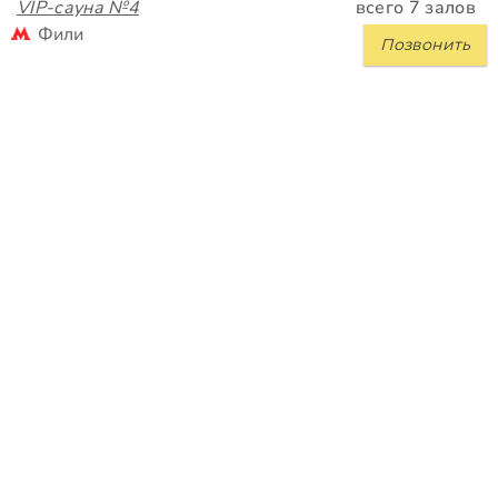
VIP-сауна №4
всего 7 залов
Фили
Позвонить