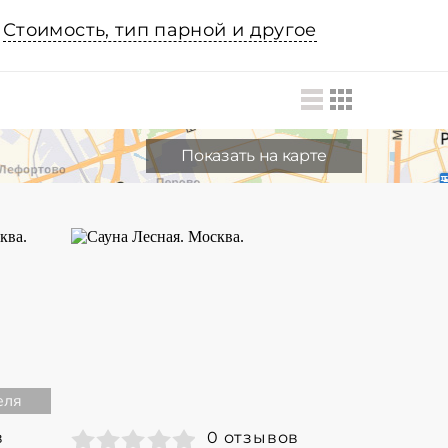
Стоимость, тип парной и другое
Показать на карте
еля
в
0 отзывов