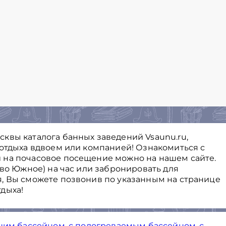
квы каталога банных заведений Vsaunu.ru,
 отдыха вдвоем или компанией! Ознакомиться с
 на почасовое посещение можно на нашем сайте.
ово Южное) на час или забронировать для
, Вы cможете позвонив по указанным на странице
дыха!
шим бассейном
,
с подогреваемым бассейном
,
с