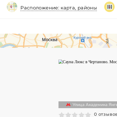
Расположение: карта, районы
Улица Академика Янг
0 отзыво