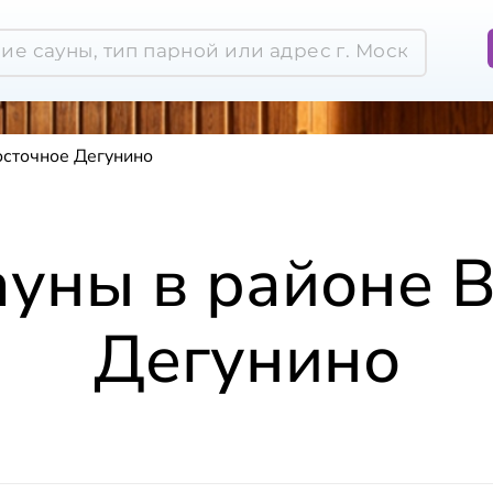
осточное Дегунино
ауны в районе 
Дегунино