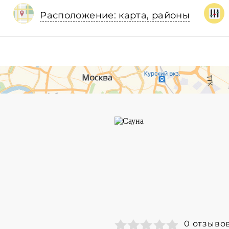
Расположение: карта, районы
0 отзыво