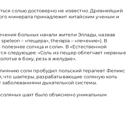
аться солью достоверно не известно. Древнейший
этого минерала принадлежит китайским ученым и
ечения больных начали жители Эллады, назвав
speleon – «пещера», therapia – «лечение»). В
 полезнее солнца и соли». В «Естественной
ся следующее: «Соль из пещер облегчает нервные
олотье в боку, резь в желудке».
лиянию соли пробудил польский терапевт Феликс
ил, что шахтеры, разрабатывающие соляную копь
ют заболеваниями дыхательной системы.
 соляных шахт было объяснено уникальным