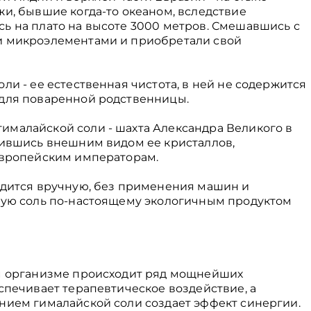
жи, бывшие когда-то океаном, вследствие
ь на плато на высоте 3000 метров. Смешавшись с
и микроэлементами и приобретали свой
ли - ее естественная чистота, в ней не содержится
 для поваренной родственницы.
малайской соли - шахта Александра Великого в
тившись внешним видом ее кристаллов,
европейским императорам.
одится вручную, без применения машин и
кую соль по-настоящему экологичным продуктом
ем организме происходит ряд мощнейших
спечивает терапевтическое воздействие, а
нием гималайской соли создает эффект синергии.