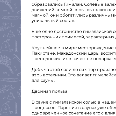
образовались Гималаи. Солевые зале
движений земной коры, выталкивалис
магмой, они обогатились различным
уникальный состав.
Еще одно достоинство гималайской со
посторонних примесей, характерных
Крупнейшее в мире месторождение ги
Пакистане. Македонский царь, восхи
преподносил их в качестве подарка 
Добыча этой соли до сих пор произв
взрывотехники. Это делает гималайс
для сауны.
Двойная польза
В сауне с гималайской солью в наш
процессов. Парение в саунах уже обе
одновременное сочетание его с влия