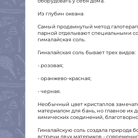
оборудовать у себя дома.
Из глубин океана
Самый продвинутый метод галотерапии
парной отделывают специальными со
гималайская соль.
Гималайская соль бывает трех видов:
- розовая;
- оранжево-красная;
- черная.
Необычный цвет кристаллов замечат
материалом для бань, но главное их 
химических соединений, благотворно
Гималайскую соль создала природа бо
встречи двух материков - современно