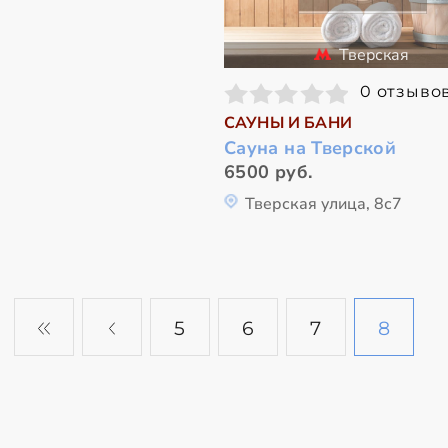
Тверская
0 отзыво
САУНЫ И БАНИ
Сауна на Тверской
6500 руб.
Тверская улица, 8с7
5
6
7
8