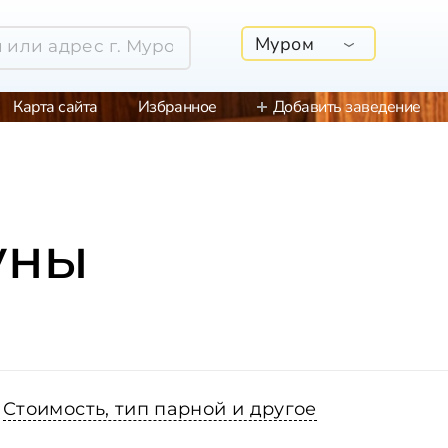
Муром
Карта сайта
Избранное
Добавить заведение
уны
Стоимость, тип парной и другое