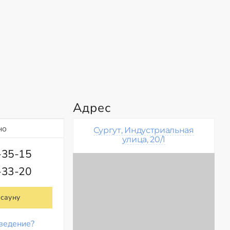
Адрес
но
Сургут, Индустриальная
улица, 20/1
-35-15
-33-20
 сауну
ведение?