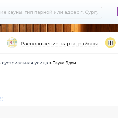
Расположение: карта, районы
Сауна Эдем
ндустриальная улица
ое