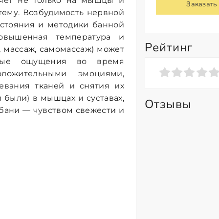
ияет не только на мышцы и
Заказать
тему. Возбудимость нервной
остояния и методики банной
повышенная температура и
Рейтинг
, массаж, самомассаж) может
вные ощущения во время
ложительными эмоциями,
ревания тканей и снятия их
были) в мышцах и суставах,
Отзывы
бани — чувством свежести и