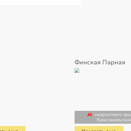
Финская Парная
скоростного тр
Комсомольска