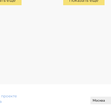
ать еще
Показать еще
 проекте
а