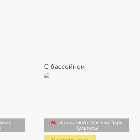
С бассейном
амвая
скоростного трамвая Парк
я
Культуры