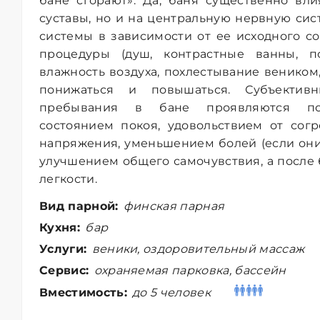
бане сгорают». Да, баня существенно вл
суставы, но и на центральную нервную сис
системы в зависимости от ее исходного с
процедуры (душ, контрастные ванны, 
влажность воздуха, похлестывание веником
понижаться и повышаться. Субъекти
пребывания в бане проявляются по
состоянием покоя, удовольствием от сог
напряжения, уменьшением болей (если они 
улучшением общего самочувствия, а после 
легкости.
Вид парной:
финская парная
Кухня:
бар
Услуги:
веники, оздоровительный массаж
Сервис:
охраняемая парковка, бассейн
Вместимость:
до 5 человек