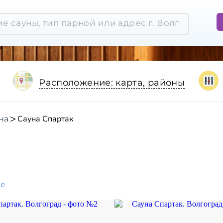
Расположение: карта, районы
Сауна Спартак
на
ое