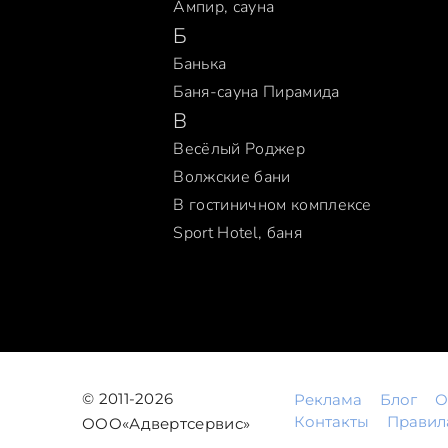
Ампир, сауна
Б
Банька
Баня-сауна Пирамида
В
Весёлый Роджер
Волжские бани
В гостиничном комплексе
Sport Hotel, баня
© 2011-2026
Реклама
Блог
О
Контакты
Правил
ООО«Адвертсервис»