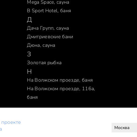
Mega Space, сауна
В Sport Hotel, баня
Д
Дача Групп, сауна
Дмитриевские бани
Дюна, сауна
З
Золотая рыбка
Н
На Волжском проезде, баня
На Волжском проезде, 116а,
баня
 проекте
а