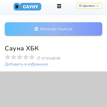
Егорьевск
Фильтр поиска
Сауна ХБК
0 отзывов
Добавить в избранное