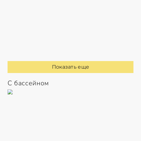
Показать еще
С бассейном