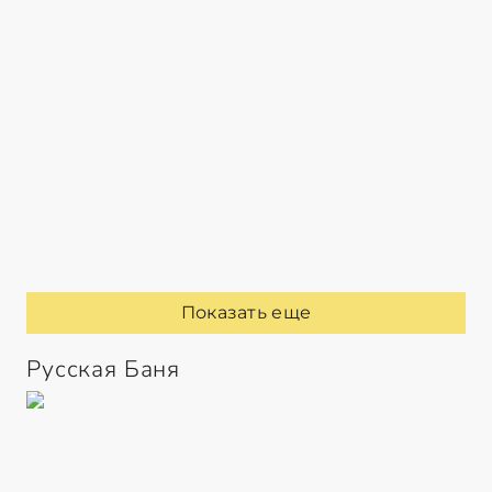
Показать еще
Русская Баня