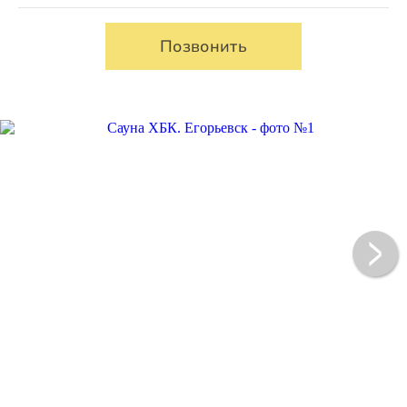
Позвонить