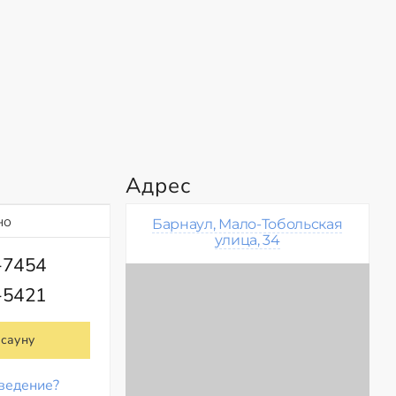
Адрес
но
Барнаул, Мало-Тобольская
улица, 34
-7454
-5421
 сауну
ведение?