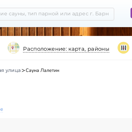
Расположение: карта, районы
Сауна Лалетин
ая улица
ое