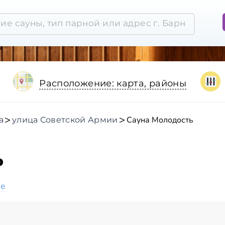
Расположение: карта, районы
Сауна Молодость
а
улица Советской Армии
ь
ое