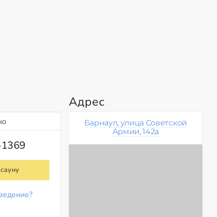
Адрес
но
Барнаул, улица Советской
Армии, 142а
-1369
 сауну
ведение?