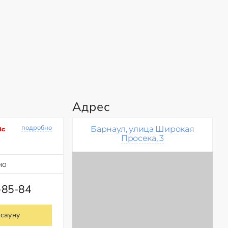
Адрес
подробно
Барнаул, улица Широкая
Вс
Просека, 3
но
-85-84
 сауну