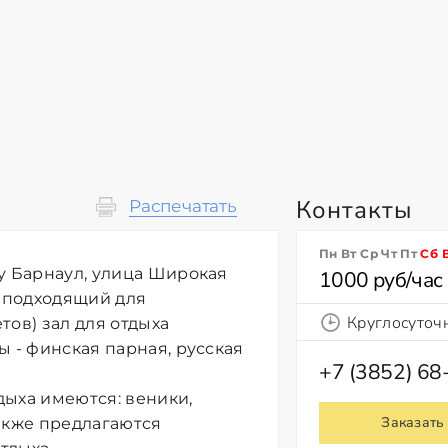
Контакты
Распечатать
Пн Вт Ср Чт Пт
Сб
у Барнаул, улица Широкая
1000 руб/час
- подходящий для
Круглосуточ
тов) зал для отдыха
ы - финская парная, русская
+7 (3852) 68
дыха имеются: веники,
Заказать
акже предлагаются