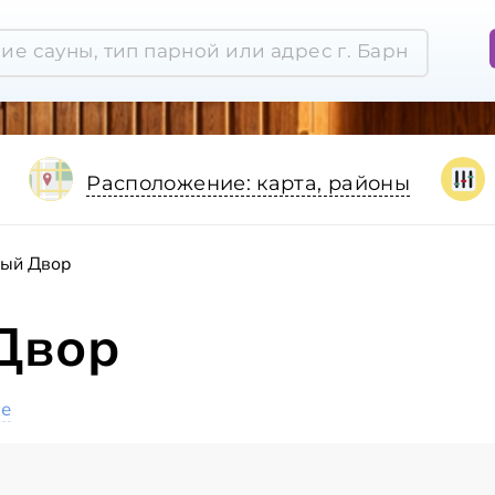
Расположение: карта, районы
ный Двор
Двор
ое