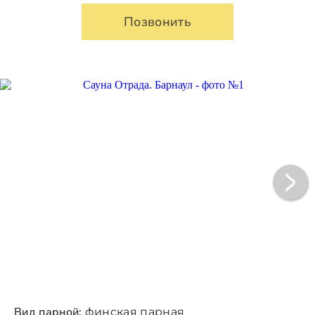
Позвонить
Вид парной:
финская парная