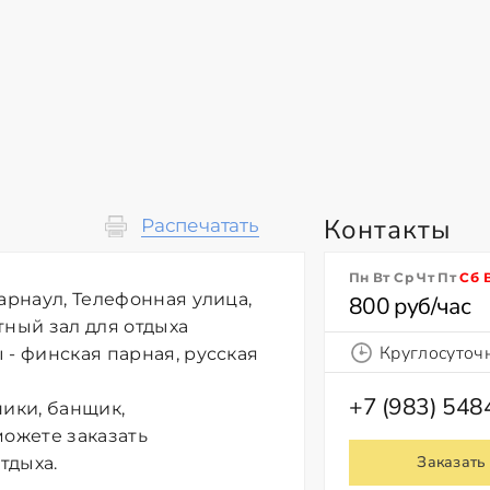
Контакты
Распечатать
Пн Вт Ср Чт Пт
Сб
арнаул, Телефонная улица,
800 руб/час
тный зал для отдыха
Круглосуточ
 - финская парная, русская
+7 (983) 54
ники, банщик,
можете заказать
Заказать
тдыха.