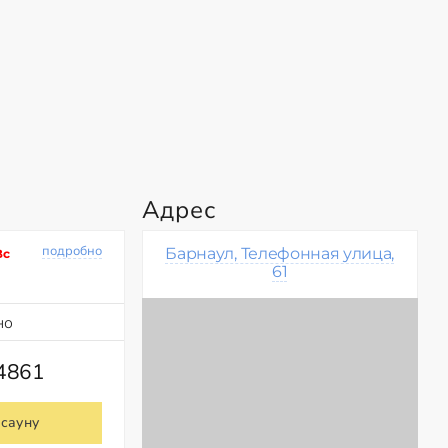
Адрес
подробно
Барнаул, Телефонная улица,
Вс
61
но
84861
 сауну