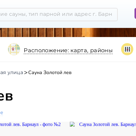
Расположение: карта, районы
Сауна Золотой лев
ая улица
ев
ое