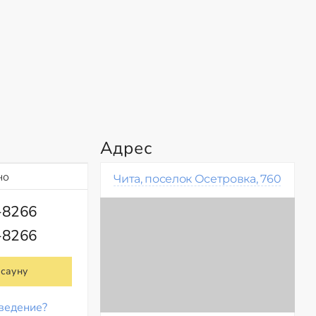
Адрес
но
Чита, поселок Осетровка, 760
-8266
-8266
 сауну
ведение?