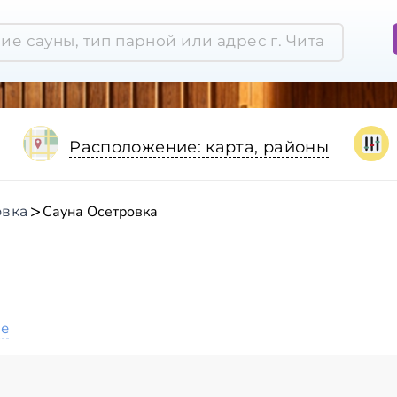
Расположение: карта, районы
Сауна Осетровка
овка
а
ое