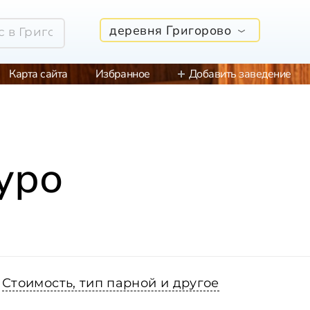
деревня Григорово
Карта сайта
Избранное
Добавить заведение
уро
Стоимость, тип парной и другое