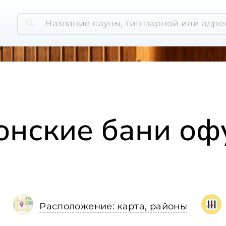
онские бани оф
Расположение: карта, районы